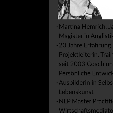
Martina Hemrich, J
Magister in Anglist
20 Jahre Erfahrung 
Projektleiterin, Tra
seit 2003 Coach und
Persönliche Entwic
Ausbilderin in Selb
Lebenskunst
NLP Master Practit
Wirtschaftsmediato