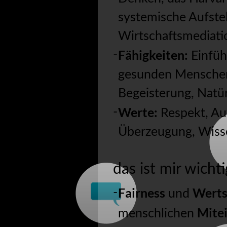
systemische Aufstel
Wirtschaftsmediati
Fähigkeiten:
Einfüh
gesunden Menschen
Begeisterung, Natür
Werte:
Respekt, Aufr
Überzeugung, Wiss
das ist mir wichtig
AKTUEL
Fairness
Werts
und
Mite
menschlichen