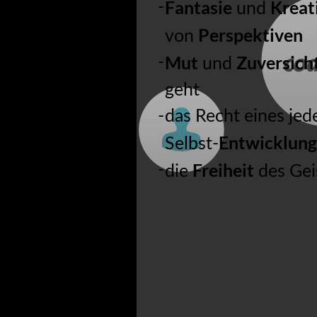
Fantasie
Kreat
und
KONTAKT
Perspektiven
von
Mut
Zuversich
und
geht
das Recht eines je
Entwicklung
Selbst-
Freiheit
die
des Gei
ÜBER MICH