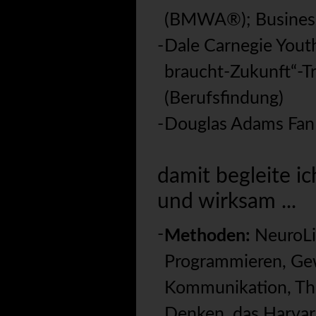
(BMWA®); Busines
Dale Carnegie Yout
braucht-Zukunft“-Tr
(Berufsfindung)
Douglas Adams Fan
damit begleite ic
und wirksam ...
Methoden:
NeuroLi
Programmieren, Gew
Kommunikation, Th
Denken, das Harvar